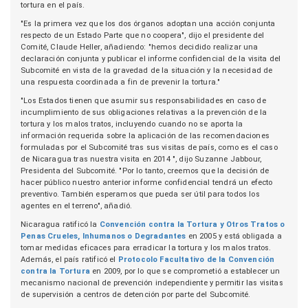
tortura en el país.
"Es la primera vez que los dos órganos adoptan una acción conjunta
respecto de un Estado Parte que no coopera", dijo el presidente del
Comité, Claude Heller, añadiendo: "hemos decidido realizar una
declaración conjunta y publicar el informe confidencial de la visita del
Subcomité en vista de la gravedad de la situación y la necesidad de
una respuesta coordinada a fin de prevenir la tortura."
"Los Estados tienen que asumir sus responsabilidades en caso de
incumplimiento de sus obligaciones relativas a la prevención de la
tortura y los malos tratos, incluyendo cuando no se aporta la
información requerida sobre la aplicación de las recomendaciones
formuladas por el Subcomité tras sus visitas de país, como es el caso
de Nicaragua tras nuestra visita en 2014 ", dijo Suzanne Jabbour,
Presidenta del Subcomité. "Por lo tanto, creemos que la decisión de
hacer público nuestro anterior informe confidencial tendrá un efecto
preventivo. También esperamos que pueda ser útil para todos los
agentes en el terreno", añadió.
Nicaragua ratificó la
Convención contra la Tortura y Otros Tratos o
Penas Crueles, Inhumanos o Degradantes
en 2005 y está obligada a
tomar medidas eficaces para erradicar la tortura y los malos tratos.
Además, el país ratificó el
Protocolo Facultativo de la Convención
contra la Tortura
en 2009, por lo que se comprometió a establecer un
mecanismo nacional de prevención independiente y permitir las visitas
de supervisión a centros de detención por parte del Subcomité.