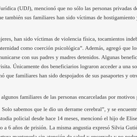
urídica (UDJ), mencionó que no sólo las personas privadas de
ue también sus familiares han sido víctimas de hostigamiento 
jeres, han sido víctimas de violencia física, tocamientos inde
maternidad como coerción psicológica”. Además, agregó que lo
unicarse con sus padres y madres detenidos. Algunas benefic
isita. Únicamente dos beneficiarios lograron acceder a una sol
ó que familiares han sido despojados de sus pasaportes y otr
algunos familiares de las personas encarceladas por motivos p
 Solo sabemos que le dio un derrame cerebral”, y se encuentr
todia policial desde hace 14 meses, mencionó el hijo de Elis
 a 6 años de prisión. La misma angustia expresó Silvia Gutié
rtura mantenerla sin atención de salud y encerrada y no poder