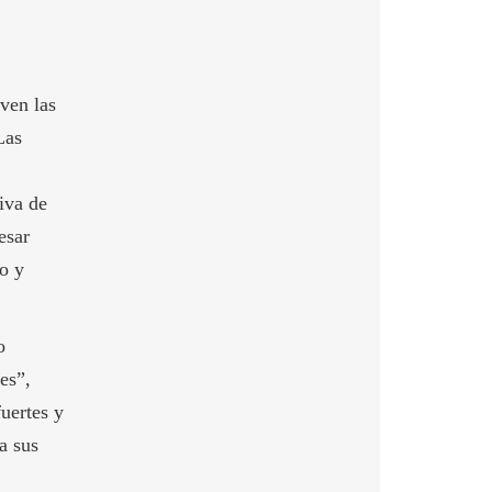
ven las
Las
iva de
esar
go y
o
es”,
fuertes y
a sus