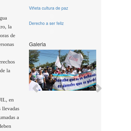
Viñeta cultura de paz
gua
Derecho a ser feliz
ro, la
oras de
Galeria
ersonas
erechos
de la
Previous
Next
JIL, en
s llevadas
sumadas a
 deben