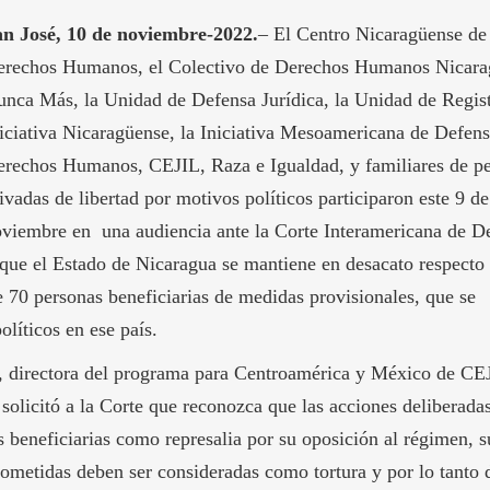
an José, 10 de noviembre-2022.
– El Centro Nicaragüense de
erechos Humanos, el Colectivo de Derechos Humanos Nicara
nca Más, la Unidad de Defensa Jurídica, la Unidad de Regist
iciativa Nicaragüense, la Iniciativa Mesoamericana de Defens
rechos Humanos, CEJIL, Raza e Igualdad, y familiares de p
ivadas de libertad por motivos políticos participaron este 9 de
viembre en una audiencia ante la Corte Interamericana de D
ue el Estado de Nicaragua se mantiene en desacato respecto 
e 70 personas beneficiarias de medidas provisionales, que se
olíticos en ese país.
z, directora del programa para Centroamérica y México de CE
solicitó a la Corte que reconozca que las acciones deliberada
s beneficiarias como represalia por su oposición al régimen, 
 sometidas deben ser consideradas como tortura y por lo tanto