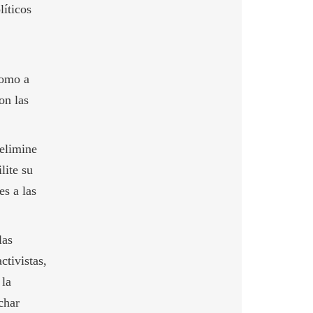
líticos
como a
on las
 elimine
lite su
es a las
las
ctivistas,
 la
char