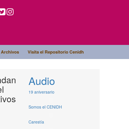
Archivos
Visita el Repositorio Cenidh
Audio
ndan
l
19 aniversario
ivos
Somos el CENIDH
Carestía