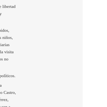
 libertad
y
bidos,
s niños,
iarias
a visita
os no
olíticos.
a
eo Castro,
rrez,
 ver a