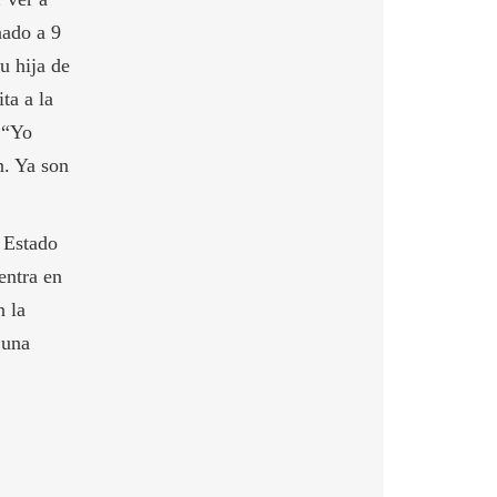
nado a 9
u hija de
ta a la
 “Yo
n. Ya son
 Estado
entra en
n la
 una