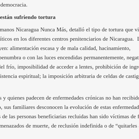
 democracia.
 están sufriendo tortura
anos Nicaragua Nunca Más, detalló el tipo de tortura que vi
íticos en los diferentes centros penitenciarios de Nicaragua. 
uyen: alimentación escasa y de mala calidad, hacinamiento,
jo penumbra o con las luces encendidas permanentemente, negat
el frío, imposibilidad de acceder a lentes, prohibición de ingr
sistencia espiritual; la imposición arbitraria de celdas de casti
es y quienes padecen de enfermedades crónicas no han recibid
to, sus familiares desconocen la evolución de estas enfermedad
 de las personas beneficiarias recluidas han sido víctimas de 
 amenazados de muerte, de reclusión indefinida o de “quitarles 