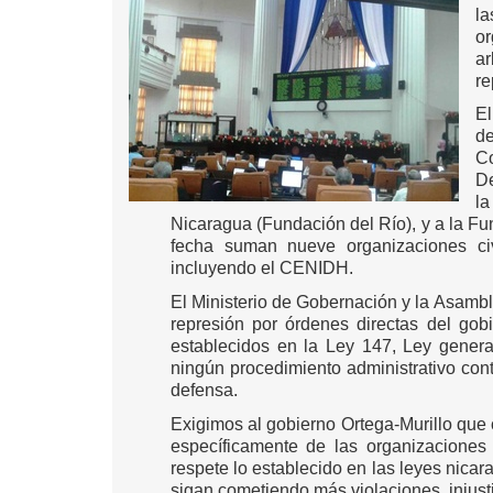
l
or
ar
re
E
de
C
De
la
Nicaragua (Fundación del Río), y a la Fu
fecha suman nueve organizaciones civ
incluyendo el CENIDH.
El Ministerio de Gobernación y la Asamb
represión por órdenes directas del gobi
establecidos en la Ley 147, Ley general
ningún procedimiento administrativo cont
defensa.
Exigimos al gobierno Ortega-Murillo que 
específicamente de las organizaciones
respete lo establecido en las leyes nicar
sigan cometiendo más violaciones, injusti