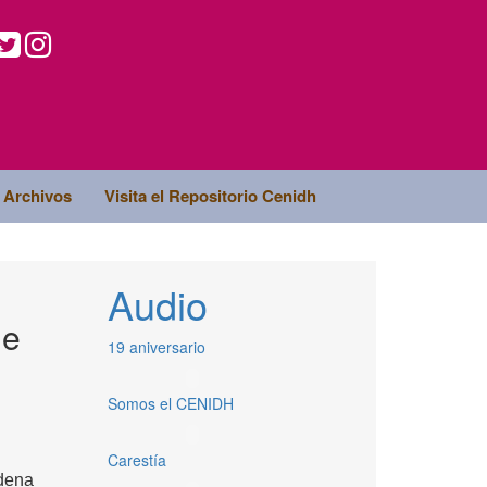
Archivos
Visita el Repositorio Cenidh
Audio
de
19 aniversario
Somos el CENIDH
Carestía
dena