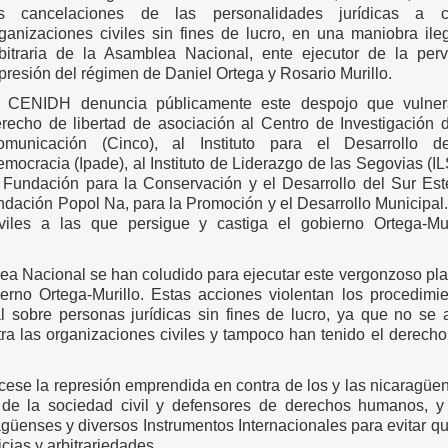
as cancelaciones de las personalidades jurídicas a c
ganizaciones civiles sin fines de lucro, en una maniobra ile
bitraria de la Asamblea Nacional, ente ejecutor de la perv
presión del régimen de Daniel Ortega y Rosario Murillo.
l CENIDH denuncia públicamente este despojo que vulner
recho de libertad de asociación al Centro de Investigación 
omunicación (Cinco), al Instituto para el Desarrollo d
mocracia (Ipade), al Instituto de Liderazgo de las Segovias (IL
 Fundación para la Conservación y el Desarrollo del Sur Es
ndación Popol Na, para la Promoción y el Desarrollo Municipal.
iles a las que persigue y castiga el gobierno Ortega-Muri
lea Nacional se han coludido para ejecutar este vergonzoso pl
erno Ortega-Murillo. Estas acciones violentan los procedimi
 sobre personas jurídicas sin fines de lucro, ya que no se 
ra las organizaciones civiles y tampoco han tenido el derecho
cese la represión emprendida en contra de los y las nicaragüe
 de la sociedad civil y defensores de derechos humanos, y
agüenses y diversos Instrumentos Internacionales para evitar q
cias y arbitrariedades.