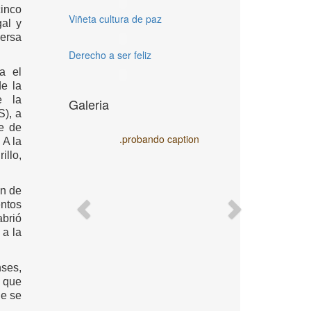
inco
Viñeta cultura de paz
gal y
ersa
Derecho a ser feliz
a el
de la
e la
Galeria
S), a
te de
.probando caption
 A la
llo,
an de
Previous
Next
entos
abrió
 a la
nses,
 que
ue se