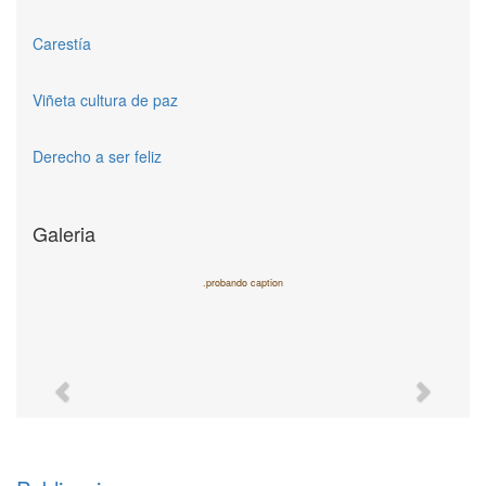
Carestía
Viñeta cultura de paz
Derecho a ser feliz
Galeria
.probando caption
Previous
Next